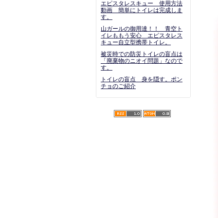
エピスタレスキュー 使用方法
動画 簡単にトイレは完成しま
す。
山ガールの御用達！！ 青空ト
イレももう安心 エピスタレス
キュー自立型携帯トイレ。
被災時での防災トイレの盲点は
「廃棄物のニオイ問題」なので
す。
トイレの盲点 身を隠す。ポン
チョのご紹介