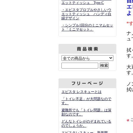
自
エットティッシュ Type-C
エ
・エピスタプロプルやさしいウ
よ
エットティッシュ ハンディ白
緑デザイン
*
・シンプル1回分のミニマムセッ
ト「ミニマセット」
ナ
ュ
拭
す
大
す
ノ
拭
エピスタ レスキューとは
「トイレ不足」が大問題なので
す。
避難所でも「トイレ問題」は深
刻なのです。
どんなトイレがのぞまれている
のでしょうか。
エピスタレスキュー 新形態