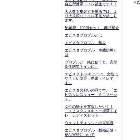
＜
自立型携帯トイレ誕生です！！
大人数を集客する場所では、よ
り大規模なトイレ不足が起こり
ます。
配布型 100回セット 商品紹介
エピスタプロプルとは
エピスタプロプル 防災
エピスタプロプル 車載防災と
は
プロプルと一緒に使うと、完璧
衛生防災トイレに。
エピスタ レスキューは、女性に
やさしい防災・携帯トイレで
す。
エピスタの願いの品です。「エ
ピスタレスキュー ミニマセッ
ト」
女性の帰宅を支援したい！！
「エピスタレスキュー携帯トイ
レ レディスセット」
ウェットティッシュの豆知識
エピスタプロプル 販売店舗・
納品実績について