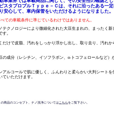
動車業界では車載商品に関して、その安全性の確認とし
ピスタプロプルＴｙｐｅ－Ｃは、それに沿ったある一定
り安心して、車内保管をいただけるようになりました。
すべての車載条件に準じているわけではありません。
ノテクノロジーにより微細化された大豆生まれの、まったく新
です。
くだけで皮脂、汚れをしっかり浮かし出し、取り去り、汚れか
。
豆の成分（レシチン、イソフラボン、α-トコフェロールなど）
。
ンアルコールで肌に優しく、ふんわりと柔らかい大判シートを
いていただけます。
この商品のコンセプト、ナノ洗浄については
こちら
をご覧下さい。