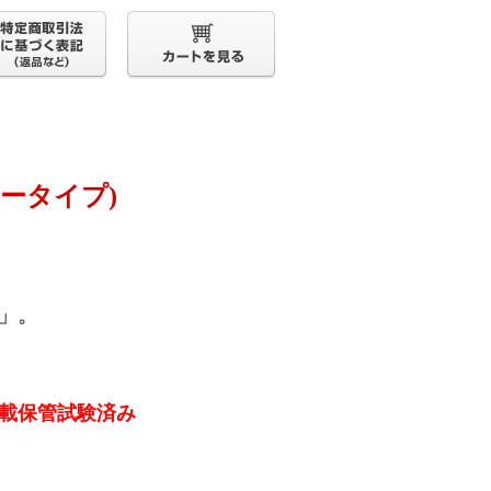
ロータイプ)
」。
載保管試験済み