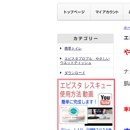
ホ
エ
携帯トイレ
や
エピスタプロプル やさしい
ウエットティッシュ
ナ
ダウンロード
肌
車