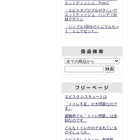
エットティッシュ Type-C
・エピスタプロプルやさしいウ
エットティッシュ ハンディ白
緑デザイン
・シンプル1回分のミニマムセッ
ト「ミニマセット」
エピスタ レスキューとは
「トイレ不足」が大問題なので
す。
避難所でも「トイレ問題」は深
刻なのです。
どんなトイレがのぞまれている
のでしょうか。
エピスタレスキュー 新形態