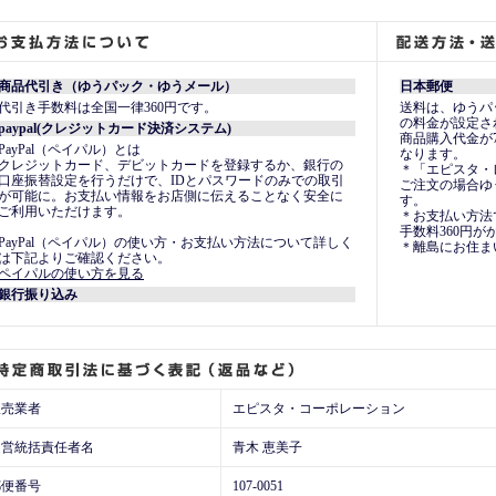
商品代引き（ゆうパック・ゆうメール）
日本郵便
代引き手数料は全国一律360円です。
送料は、ゆうパ
の料金が設定さ
paypal(クレジットカード決済システム)
商品購入代金が
PayPal（ペイパル）とは
なります。
クレジットカード、デビットカードを登録するか、銀行の
＊「エピスタ・
口座振替設定を行うだけで、IDとパスワードのみでの取引
ご注文の場合ゆ
が可能に。お支払い情報をお店側に伝えることなく安全に
す。
ご利用いただけます。
＊お支払い方法
手数料360円が
PayPal（ペイパル）の使い方・お支払い方法について詳しく
＊離島にお住ま
は下記よりご確認ください。
ペイパルの使い方を見る
銀行振り込み
販売業者
エピスタ・コーポレーション
運営統括責任者名
青木 恵美子
郵便番号
107-0051