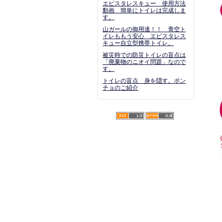
エピスタレスキュー 使用方法
動画 簡単にトイレは完成しま
す。
山ガールの御用達！！ 青空ト
イレももう安心 エピスタレス
キュー自立型携帯トイレ。
被災時での防災トイレの盲点は
「廃棄物のニオイ問題」なので
す。
トイレの盲点 身を隠す。ポン
チョのご紹介