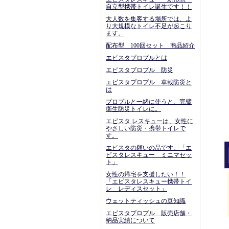
自立型携帯トイレ誕生です！！
大人数を集客する場所では、よ
り大規模なトイレ不足が起こり
ます。
配布型 100回セット 商品紹介
エピスタプロプルとは
エピスタプロプル 防災
エピスタプロプル 車載防災と
は
プロプルと一緒に使うと、完璧
衛生防災トイレに。
エピスタ レスキューは、女性に
やさしい防災・携帯トイレで
す。
エピスタの願いの品です。「エ
ピスタレスキュー ミニマセッ
ト」
女性の帰宅を支援したい！！
「エピスタレスキュー携帯トイ
レ レディスセット」
ウェットティッシュの豆知識
エピスタプロプル 販売店舗・
納品実績について